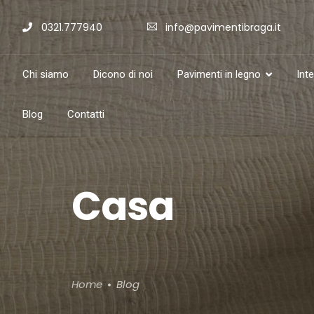
0321.777940
info@pavimentibraga.it
Chi siamo
Dicono di noi
Pavimenti in legno
Int
Blog
Contatti
Casa
Home
Blog