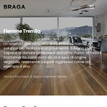
Chi siamo
Fiemme Tremila
Dicono di noi
Un’azienda che ha scelto di investire su ricerca e
Pavimenti in legno
it
sviluppo per realizzare un pavimento in legno oliato
capace di donare benessere abitativo. Punto di forza il
Interior Design
trattamento composto da oli e cere di origine
vegetale, resistente a liquidi aggressivi come ad
esempio il vino.
Altri materiali
Home
Pavimenti in legno
Fiemme Tremila
Manutenzione
Blog
Contatti