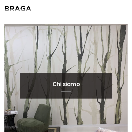
Chi siamo
Dicono di noi
Pavimenti in legno
it
Interior Design
Chi siamo
Altri materiali
Manutenzione
Blog
Contatti