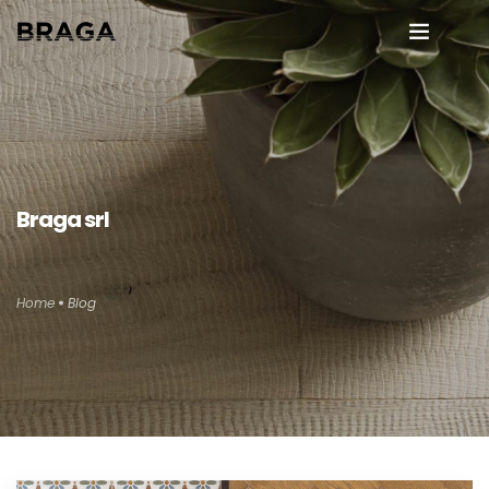
Chi siamo
Dicono di noi
Pavimenti in legno
Braga srl
it
Interior Design
Home
Blog
Altri materiali
Manutenzione
Blog
Contatti