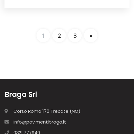
1
2
3
»
Braga Srl
Corso Roma 170 Trecate (NO)
info@pavimentibraga.it
0321.777940