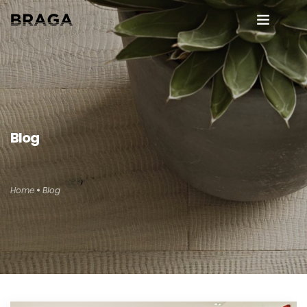
Chi siamo
Dicono di noi
Pavimenti in legno
Blog
it
Interior Design
Home
Blog
Altri materiali
Manutenzione
Blog
Contatti