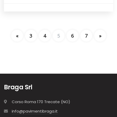
«
3
4
5
6
7
»
Braga Srl
Corso Roma 170 Trecate (NO)
info@pavimentibraga.it