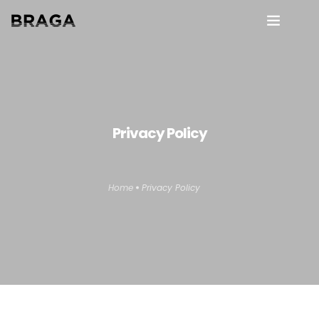
About us
Wooden floors
Privacy Policy
Interior Design
en
Other materials
Home
Privacy Policy
Maintenance
Contact