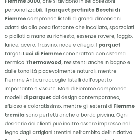
Fiemme 3000
, che si dividono in sei collezioni
personalizzabili. Il
parquet prefinito
Boschi di
Fiemme
comprende listelli di grandi dimensioni
adatti sia alla posa flottante che incollata, spazzolati
o piallati a mano su richiesta, essenze rovere, faggio,
larice, acero, frassino, noce e ciliegio. I
parquet
targati
Luci di Fiemme
sono trattati con sistema
termico
Thermowood
, resistenti anche in bagno e
dalle tonalità piacevolmente naturali, mentre
Fiemme Antica raccoglie listelli dall’aspetto
importante e vissuto. Mani di Fiemme comprende
modelli di
parquet
dal design contemporaneo,
sfizioso e coloratissimo, mentre gli esterni di
Fiemme
tremila
sono perfetti anche a bordo piscina. Ogni
desiderio dei clienti può inoltre essere impresso nel
legno dagli artigiani trentini nell’ambito dell’iniziativa