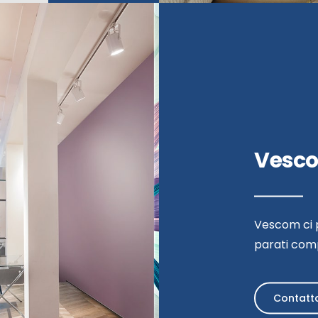
Vesc
Vescom ci p
parati com
Contatt