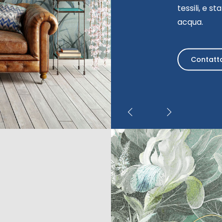
tessili, e 
acqua.
Contatt