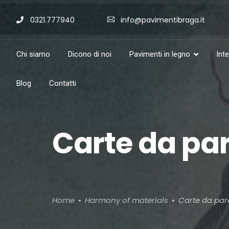
0321.777940
info@pavimentibraga.it
Chi siamo
Dicono di noi
Pavimenti in legno
Int
Blog
Contatti
Carte da par
Home
Harmony of materials
Carte da par