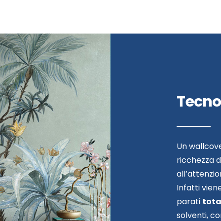
Tecno
Un wallcov
ricchezza 
all’attenzi
Infatti vien
parati
tot
solventi, c