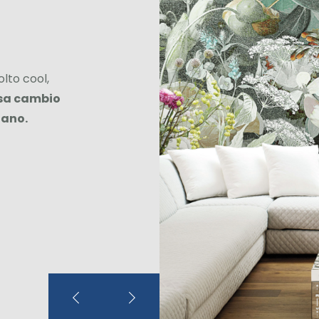
lto cool,
sa cambio
nano.