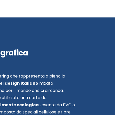
grafica
ering che rappresenta a pieno la
del
design italiano
mixato
one per il mondo che ci circonda.
e utilizzata una carta da
almente ecologica
, esente da PVC o
omposta da speciali cellulose e fibre